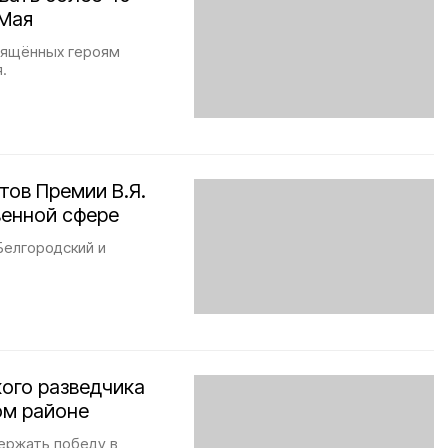
 Мая
вящённых героям
.
тов Премии В.Я.
венной сфере
Белгородский и
кого разведчика
ом районе
держать победу в