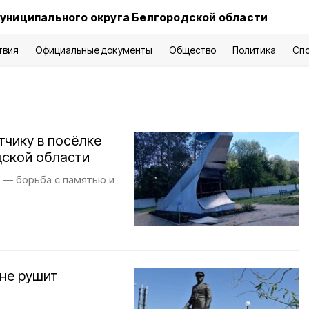
униципального округа Белгородской области
твия
Официальные документы
Общество
Политика
Сп
тчику в посёлке
дской области
а — борьба с памятью и
 не рушит