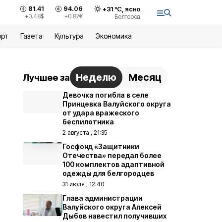
81.41
94.06
+
31
°С,
ясно
+0.48
$
+0.87
€
Белгород
орт
Газета
Культура
Экономика
Неделю
Месяц
Лучшее за
Девочка погибла в селе
Принцевка Валуйского округа
от удара вражеского
беспилотника
2 августа , 21:35
Госфонд «Защитники
Отечества» передал более
100 комплектов адаптивной
одежды для белгородцев
31 июля , 12:40
Глава администрации
Валуйского округа Алексей
Дыбов навестил получивших