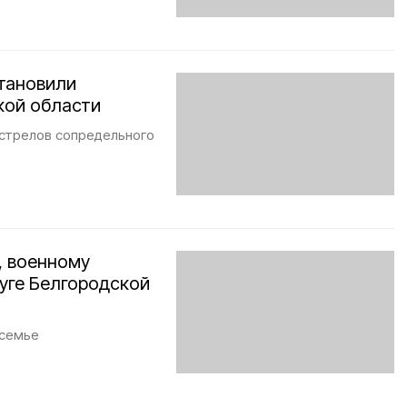
становили
кой области
бстрелов сопредельного
, военному
уге Белгородской
 семье