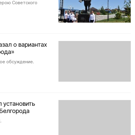
Герою Советского
азал о вариантах
рода»
ое обсуждение.
л установить
 Белгорода
.