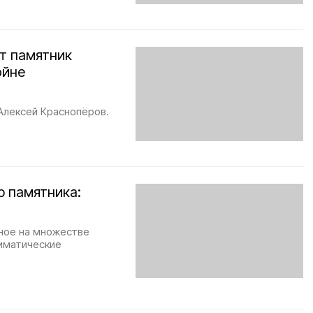
т памятник
ойне
Алексей Краснопёров.
р памятника:
ное на множестве
лиматические