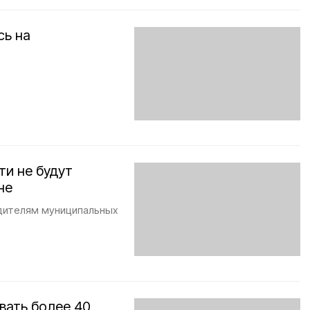
сь на
ти не будут
не
одителям муниципальных
вать более 40