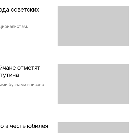
ода советских
ционалистам.
уйчане отметят
атутина
ыми буквами вписано
о в честь юбилея