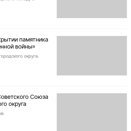
крытии памятника
енной войны»
ородского округа.
Советского Союза
го округа
ов.