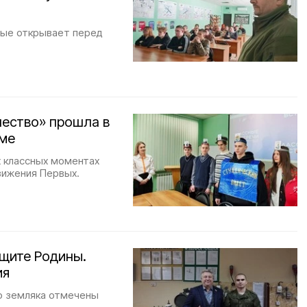
орые открывает перед
чество» прошла в
уме
х классных моментах
вижения Первых.
ащите Родины.
ия
о земляка отмечены