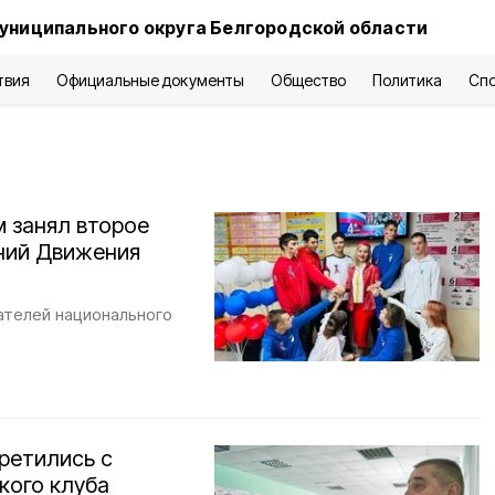
униципального округа Белгородской области
твия
Официальные документы
Общество
Политика
Сп
 занял второе
ений Движения
ателей национального
ретились с
кого клуба