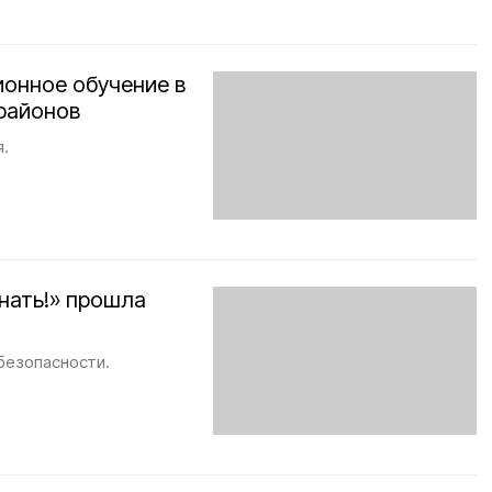
ионное обучение в
районов
я.
нать!» прошла
безопасности.