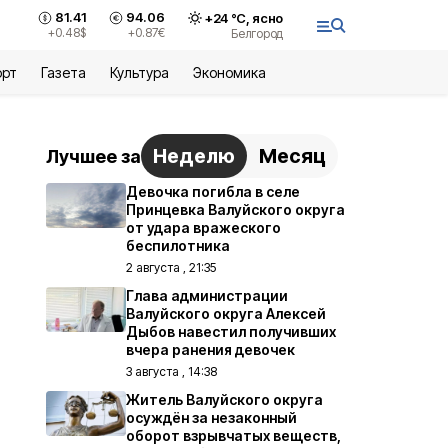
81.41
94.06
+
24
°С,
ясно
+0.48
$
+0.87
€
Белгород
орт
Газета
Культура
Экономика
Неделю
Месяц
Лучшее за
Девочка погибла в селе
Принцевка Валуйского округа
от удара вражеского
беспилотника
2 августа , 21:35
Глава администрации
Валуйского округа Алексей
Дыбов навестил получивших
вчера ранения девочек
3 августа , 14:38
Житель Валуйского округа
осуждён за незаконный
оборот взрывчатых веществ,