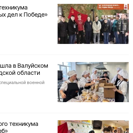
техникума
ых дел к Победе»
ошла в Валуйском
дской области
специальной военной
ого техникума
еб»