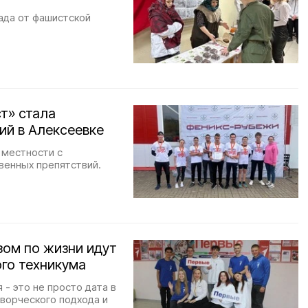
ада от фашистской
т» стала
ий в Алексеевке
 местности с
венных препятствий.
изом по жизни идут
го техникума
- это не просто дата в
творческого подхода и