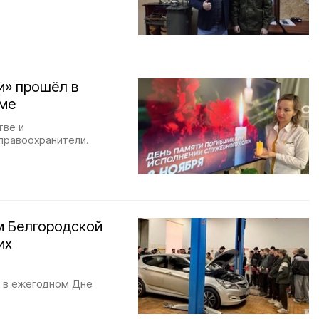
и» прошёл в
уме
тве и
правоохранители.
м Белгородской
их
е в ежегодном Дне