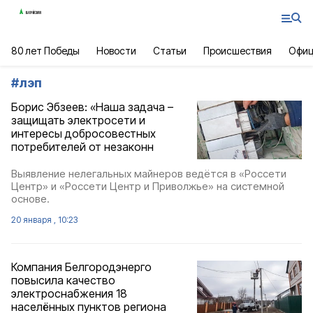
80 лет Победы
Новости
Статьи
Происшествия
Офиц
#
лэп
Борис Эбзеев: «Наша задача –
защищать электросети и
интересы добросовестных
потребителей от незаконн
Выявление нелегальных майнеров ведётся в «Россети
Центр» и «Россети Центр и Приволжье» на системной
основе.
20 января , 10:23
Компания Белгородэнерго
повысила качество
электроснабжения 18
населённых пунктов региона