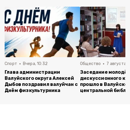
Спорт
Вчера, 10:32
Общество
7 августа , 
Глава администрации
Заседание молодё
Валуйского округа Алексей
дискуссионного кл
Дыбов поздравил валуйчан с
прошло в Валуйско
Днём физкультурника
центральной библи