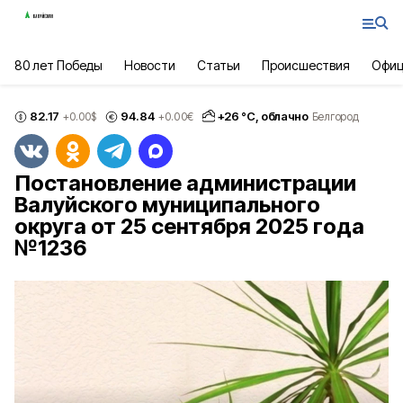
80 лет Победы
Новости
Статьи
Происшествия
Офиц
82.17
94.84
+
26
°С,
облачно
+0.00
$
+0.00
€
Белгород
Постановление администрации
Валуйского муниципального
округа от 25 сентября 2025 года
№1236