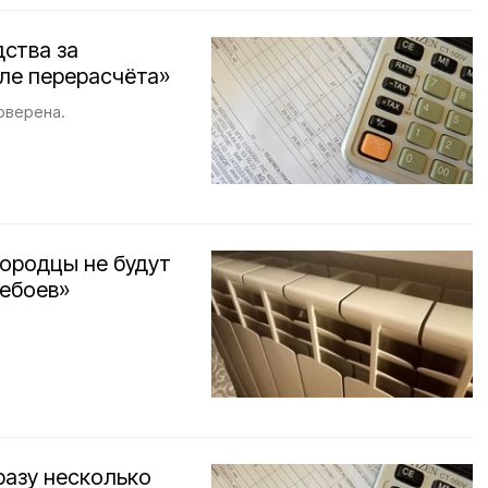
дства за
ле перерасчёта»
оверена.
городцы не будут
ребоев»
разу несколько