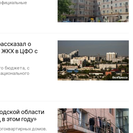
 официальные
рассказал о
в ЖКХ в ЦФО с
го бюджета, с
национального
родской области
в этом году»
ногоквартирных домов.