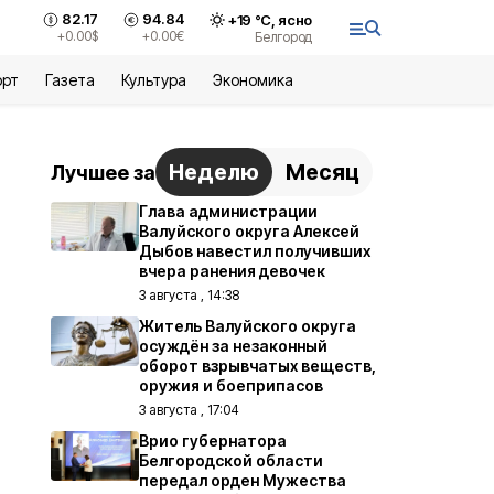
82.17
94.84
+
19
°С,
ясно
+0.00
$
+0.00
€
Белгород
орт
Газета
Культура
Экономика
Неделю
Месяц
Лучшее за
Глава администрации
Валуйского округа Алексей
Дыбов навестил получивших
вчера ранения девочек
3 августа , 14:38
Житель Валуйского округа
осуждён за незаконный
оборот взрывчатых веществ,
оружия и боеприпасов
3 августа , 17:04
Врио губернатора
Белгородской области
передал орден Мужества