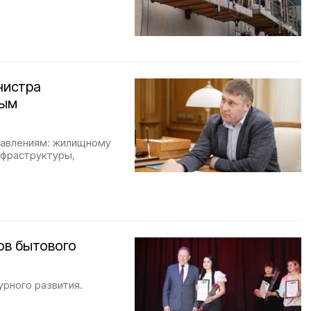
нистра
вым
равлениям: жилищному
нфраструктуры,
ов бытового
урного развития.