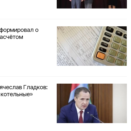
нформировал о
расчётом
ячеслав Гладков:
 котельные»