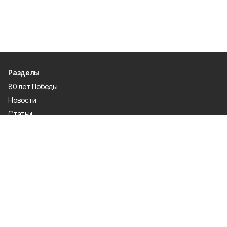
Разделы
80 лет Победы
Новости
Статьи
Происшествия
Официальные документы
Общество
Политика
Спорт
Газета
Культура
Экономика