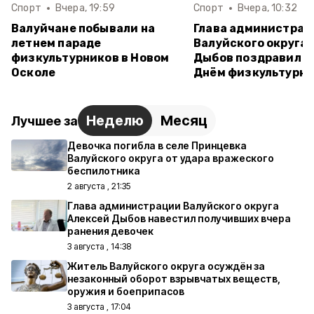
Спорт
Вчера, 19:59
Спорт
Вчера, 10:32
Валуйчане побывали на
Глава администрац
летнем параде
Валуйского округа 
физкультурников в Новом
Дыбов поздравил в
Осколе
Днём физкультурн
Неделю
Месяц
Лучшее за
Девочка погибла в селе Принцевка
Валуйского округа от удара вражеского
беспилотника
2 августа , 21:35
Глава администрации Валуйского округа
Алексей Дыбов навестил получивших вчера
ранения девочек
3 августа , 14:38
Житель Валуйского округа осуждён за
незаконный оборот взрывчатых веществ,
оружия и боеприпасов
3 августа , 17:04