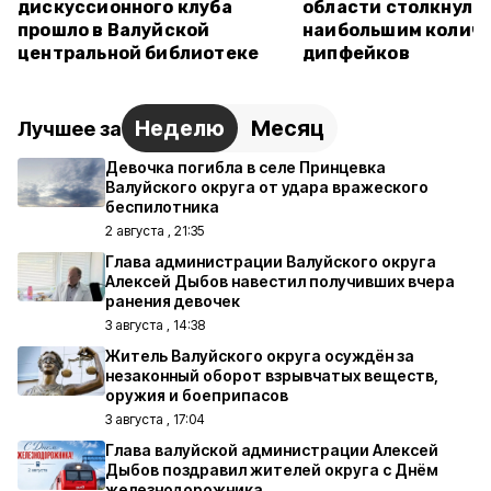
дискуссионного клуба
области столкнулис
прошло в Валуйской
наибольшим колич
центральной библиотеке
дипфейков
Неделю
Месяц
Лучшее за
Девочка погибла в селе Принцевка
Валуйского округа от удара вражеского
беспилотника
2 августа , 21:35
Глава администрации Валуйского округа
Алексей Дыбов навестил получивших вчера
ранения девочек
3 августа , 14:38
Житель Валуйского округа осуждён за
незаконный оборот взрывчатых веществ,
оружия и боеприпасов
3 августа , 17:04
Глава валуйской администрации Алексей
Дыбов поздравил жителей округа с Днём
железнодорожника