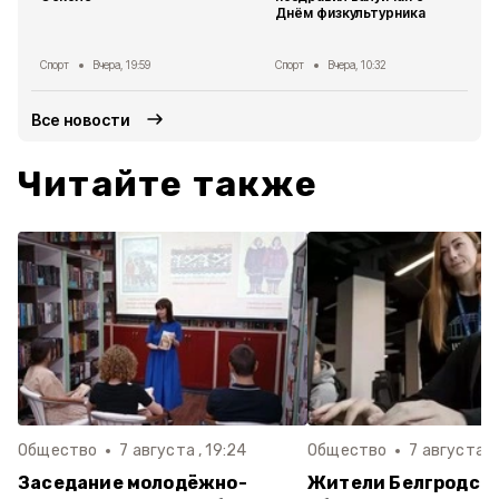
Днём физкультурника
Спорт
Вчера, 19:59
Спорт
Вчера, 10:32
Все новости
Читайте также
Общество
7 августа , 19:24
Общество
7 августа , 
Заседание молодёжно-
Жители Белгродск