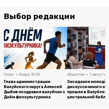
Выбор редакции
Спорт
Вчера, 10:32
Общество
7 августа , 
Глава администрации
Заседание молодё
Валуйского округа Алексей
дискуссионного кл
Дыбов поздравил валуйчан с
прошло в Валуйско
Днём физкультурника
центральной библи