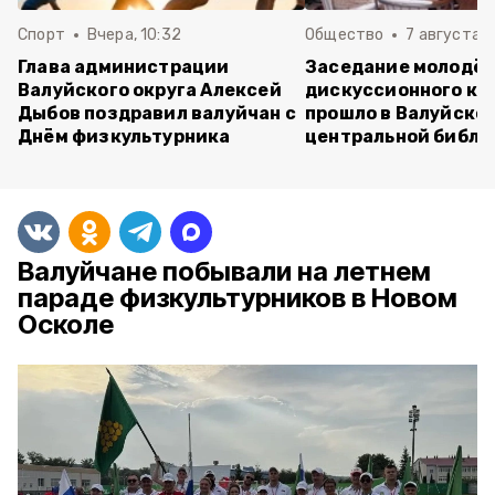
Спорт
Вчера, 10:32
Общество
7 августа , 
Глава администрации
Заседание молодё
Валуйского округа Алексей
дискуссионного кл
Дыбов поздравил валуйчан с
прошло в Валуйско
Днём физкультурника
центральной библи
Валуйчане побывали на летнем
параде физкультурников в Новом
Осколе