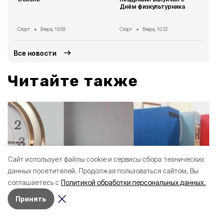
Днём физкультурника
Спорт
Вчера, 19:59
Спорт
Вчера, 10:32
Все новости
Читайте также
Cайт использует файлы cookie и сервисы сбора технических
данных посетителей.
Продолжая пользоваться сайтом, Вы
соглашаетесь с
Политикой обработки персональных данных.
Официальные
7 августа ,
Официальные
5
Принять
документы
15:56
документы
0