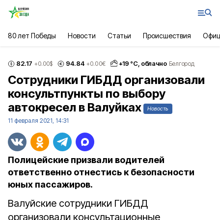
80 лет Победы
Новости
Статьи
Происшествия
Офиц
82.17
94.84
+
19
°С,
облачно
+0.00
$
+0.00
€
Белгород
Сотрудники ГИБДД организовали
консультпункты по выбору
автокресел в Валуйках
Новость
11 февраля 2021, 14:31
Полицейские призвали водителей
ответственно отнестись к безопасности
юных пассажиров.
Валуйские сотрудники ГИБДД
организовали консультационные