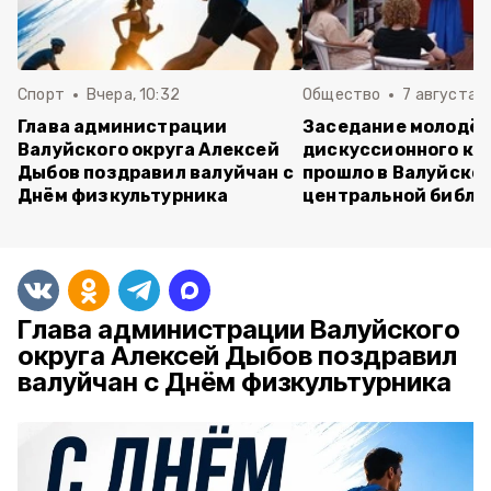
Спорт
Вчера, 10:32
Общество
7 августа , 
Глава администрации
Заседание молодё
Валуйского округа Алексей
дискуссионного кл
Дыбов поздравил валуйчан с
прошло в Валуйско
Днём физкультурника
центральной библи
Глава администрации Валуйского
округа Алексей Дыбов поздравил
валуйчан с Днём физкультурника