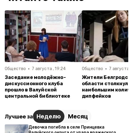
Общество
7 августа , 19:24
Общество
7 августа , 
Заседание молодёжно-
Жители Белгродск
дискуссионного клуба
области столкнулис
прошло в Валуйской
наибольшим колич
центральной библиотеке
дипфейков
Неделю
Месяц
Лучшее за
Девочка погибла в селе Принцевка
Валуйского округа от удара вражеского