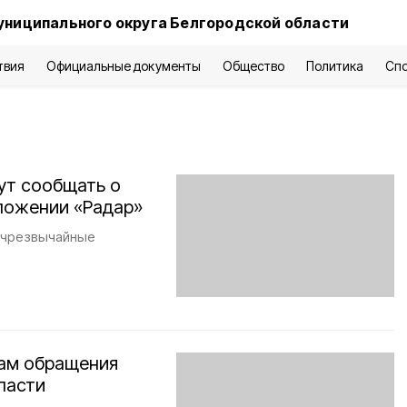
униципального округа Белгородской области
твия
Официальные документы
Общество
Политика
Сп
ут сообщать о
ложении «Радар»
а чрезвычайные
сам обращения
ласти