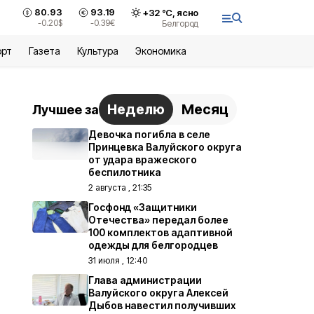
80.93
93.19
+
32
°С,
ясно
-0.20
$
-0.39
€
Белгород
орт
Газета
Культура
Экономика
Неделю
Месяц
Лучшее за
Девочка погибла в селе
Принцевка Валуйского округа
от удара вражеского
беспилотника
2 августа , 21:35
Госфонд «Защитники
Отечества» передал более
100 комплектов адаптивной
одежды для белгородцев
31 июля , 12:40
Глава администрации
Валуйского округа Алексей
Дыбов навестил получивших