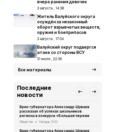
вчера ранения девочек
3 августа , 14:38
Житель Валуйского округа
осуждён за незаконный
оборот взрывчатых веществ,
оружия и боеприпасов
3 августа , 17:04
Валуйский округ подвергся
атаке со стороны ВСУ
31 июля , 22:36
Все материалы
Последние
новости
Врио губернатора Александр Шуваев
Валуйский д
рассказал об успехах школьников
победил в о
региона в конкурсе «Большая переме
«Детский с
Общество
Сегодня, 12:52
Общество
Вч
Врио губернатора Александр Шуваев
Решение Со