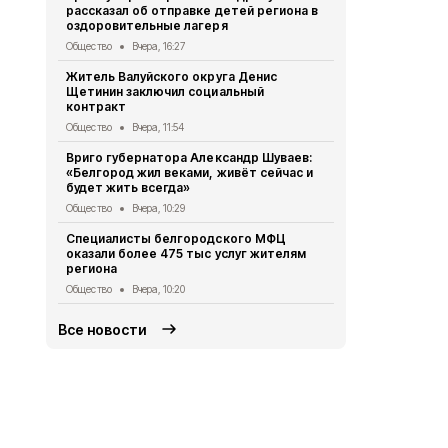
рассказал об отправке детей региона в
муниципальн
оздоровительные лагеря
года №468
Общество
Вчера, 16:27
Официальные до
Житель Валуйского округа Денис
Врио губер
Щетинин заключил социальный
области пе
контракт
погибшего 
Общество
Вчера, 11:54
Общество
4 
Вриго губернатора Александр Шуваев:
Ремонт доро
«Белгород жил веками, живёт сейчас и
Суржикова 
будет жить всегда»
протяжённо
Общество
Вчера, 10:29
Общество
4 
Специалисты белгородского МФЦ
Турнир по 
оказали более 475 тыс услуг жителям
июля-2026»
региона
Белгородск
Общество
Вчера, 10:20
Спорт
4 авгу
Все новости