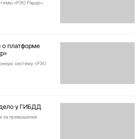
стемы «РЭО Радар».
 о платформе
ор»
ионную систему «РЭО
 дело у ГИБДД
а за превышение