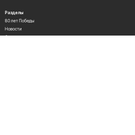
Разделы
80 лет Победы
Новости
Статьи
Происшествия
Официальные документы
Общество
Политика
Спорт
Газета
Культура
Экономика
О проекте
Об издании
Правила использования