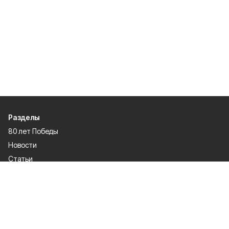
Разделы
80 лет Победы
Новости
Статьи
Происшествия
Официальные документы
Общество
Политика
Спорт