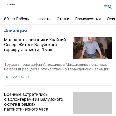
80 лет Победы
Новости
Статьи
Происшествия
Офиц
#
авиация
Молодость, авиация и Крайний
Север. Житель Валуйского
горокруга отметит 1 мая
Трудовая биография Александра Максименко пришлась
на время расцвета отечественной гражданской авиации.
1 мая 2021, 07:41
Военные встретились
с волонтёрами из Валуйского
округа в рамках
патриотического часа