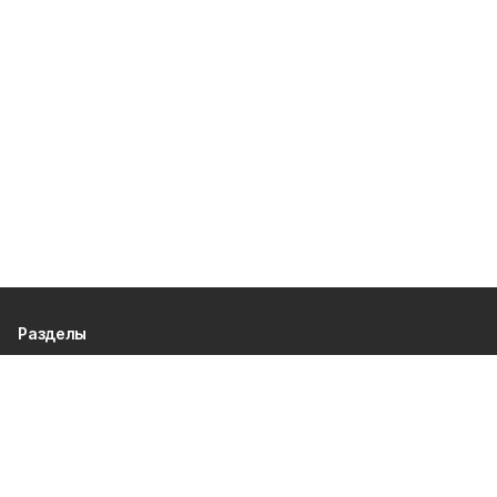
Разделы
80 лет Победы
Новости
Статьи
Происшествия
Официальные документы