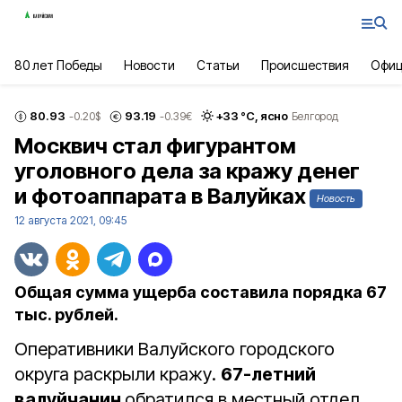
80 лет Победы
Новости
Статьи
Происшествия
Офиц
80.93
93.19
+
33
°С,
ясно
-0.20
$
-0.39
€
Белгород
Москвич стал фигурантом
уголовного дела за кражу денег
и фотоаппарата в Валуйках
Новость
12 августа 2021, 09:45
Общая сумма ущерба составила порядка 67
тыс. рублей.
Оперативники Валуйского городского
округа раскрыли кражу.
67-летний
валуйчанин
обратился в местный отдел