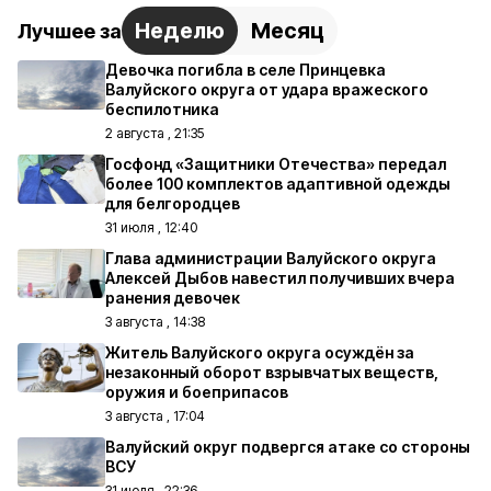
Неделю
Месяц
Лучшее за
Девочка погибла в селе Принцевка
Валуйского округа от удара вражеского
беспилотника
2 августа , 21:35
Госфонд «Защитники Отечества» передал
более 100 комплектов адаптивной одежды
для белгородцев
31 июля , 12:40
Глава администрации Валуйского округа
Алексей Дыбов навестил получивших вчера
ранения девочек
3 августа , 14:38
Житель Валуйского округа осуждён за
незаконный оборот взрывчатых веществ,
оружия и боеприпасов
3 августа , 17:04
Валуйский округ подвергся атаке со стороны
ВСУ
31 июля , 22:36