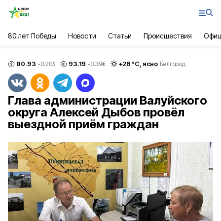
80 лет Победы
Новости
Статьи
Происшествия
Офиц
80.93
93.19
+
26
°С,
ясно
-0.20
$
-0.39
€
Белгород
Глава администрации Валуйского
округа Алексей Дыбов провёл
выездной приём граждан