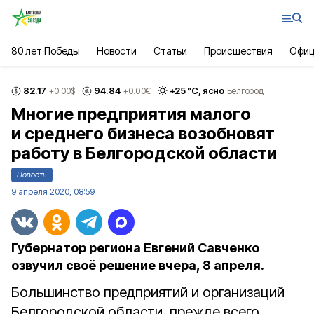
80 лет Победы
Новости
Статьи
Происшествия
Офиц
82.17
94.84
+
25
°С,
ясно
+0.00
$
+0.00
€
Белгород
Многие предприятия малого
и среднего бизнеса возобновят
работу в Белгородской области
Новость
9 апреля 2020, 08:59
Губернатор региона Евгений Савченко
озвучил своё решение вчера, 8 апреля.
Большинство предприятий и организаций
Белгородской области, прежде всего