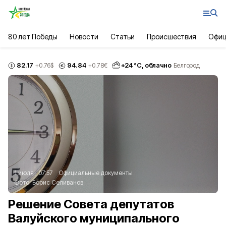
80 лет Победы
Новости
Статьи
Происшествия
Офиц
82.17
94.84
+
24
°С,
облачно
+0.76
$
+0.78
€
Белгород
1 июля , 07:57
Официальные документы
Фото:
Борис Селиванов
Решение Совета депутатов
Валуйского муниципального