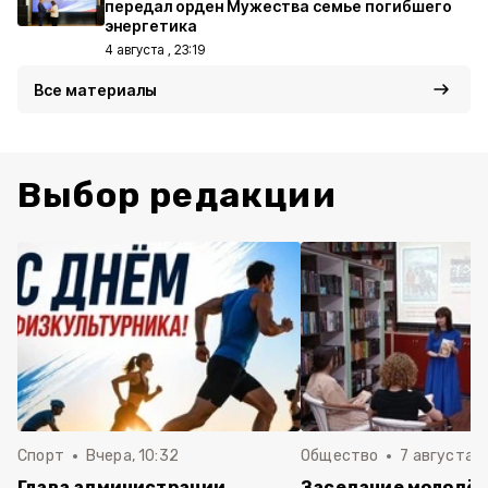
передал орден Мужества семье погибшего
энергетика
4 августа , 23:19
Все материалы
Выбор редакции
Спорт
Вчера, 10:32
Общество
7 августа , 
Глава администрации
Заседание молодё