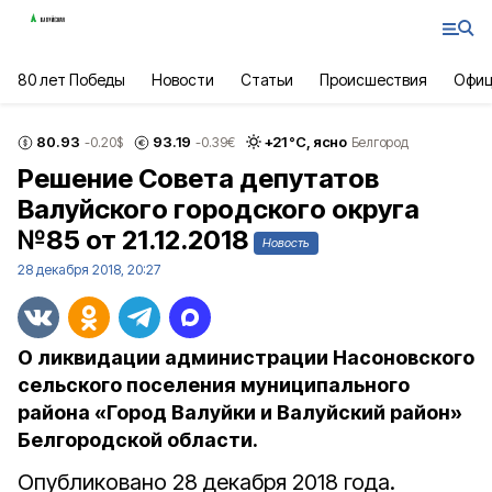
80 лет Победы
Новости
Статьи
Происшествия
Офиц
80.93
93.19
+
21
°С,
ясно
-0.20
$
-0.39
€
Белгород
Решение Совета депутатов
Валуйского городского округа
№85 от 21.12.2018
Новость
28 декабря 2018, 20:27
О ликвидации администрации Насоновского
сельского поселения муниципального
района «Город Валуйки и Валуйский район»
Белгородской области.
Опубликовано 28 декабря 2018 года.