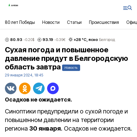
80 лет Победы
Новости
Статьи
Происшествия
Офиц
80.93
93.19
+
28
°С,
ясно
-0.20
$
-0.39
€
Белгород
Сухая погода и повышенное
давление придут в Белгородскую
область завтра
Новость
29 января 2024, 18:45
Осадков не ожидается.
Синоптики предупредили о сухой погоде и
повышенном давлении на территории
региона
30 января
. Осадков не ожидается.