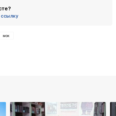
сте?
ссылку
мок