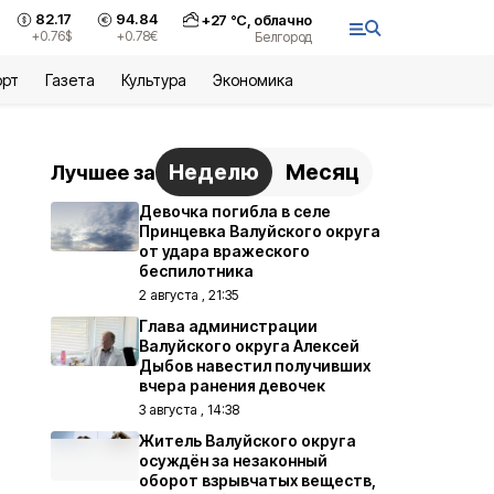
82.17
94.84
+
27
°С,
облачно
+0.76
$
+0.78
€
Белгород
орт
Газета
Культура
Экономика
Неделю
Месяц
Лучшее за
Девочка погибла в селе
Принцевка Валуйского округа
от удара вражеского
беспилотника
2 августа , 21:35
Глава администрации
Валуйского округа Алексей
Дыбов навестил получивших
вчера ранения девочек
3 августа , 14:38
Житель Валуйского округа
осуждён за незаконный
оборот взрывчатых веществ,