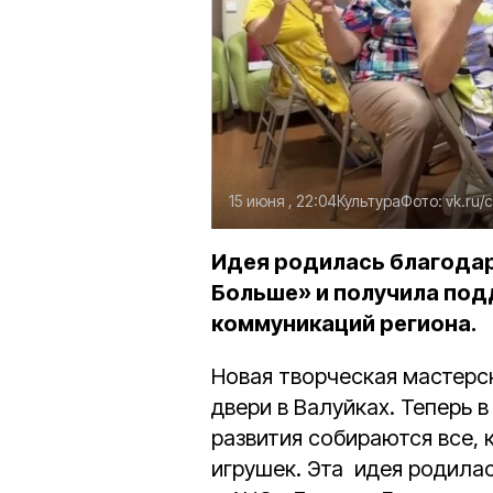
15 июня , 22:04
Культура
Фото:
vk.ru/
Идея родилась благода
Больше» и получила по
коммуникаций региона.
Новая творческая мастерс
двери в Валуйках. Теперь 
развития собираются все,
игрушек. Эта идея родила