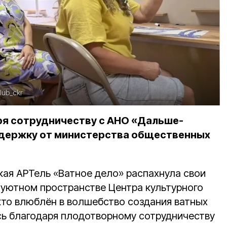
club_ckr
ря сотрудничеству с АНО «Дальше-
ддержку от министерства общественных
кая АРТель «Ватное дело» распахнула свои
в уютном пространстве Центра культурного
 кто влюблён в волшебство создания ватных
сь благодаря плодотворному сотрудничеству