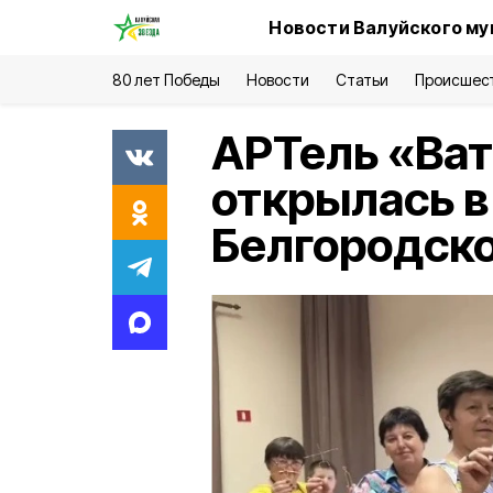
Новости Валуйского му
80 лет Победы
Новости
Статьи
Происшес
АРТель «Ват
открылась в
Белгородско