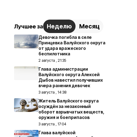
Неделю
Месяц
Лучшее за
Девочка погибла в селе
Принцевка Валуйского округа
от удара вражеского
беспилотника
2 августа , 21:35
Глава администрации
Валуйского округа Алексей
Дыбов навестил получивших
вчера ранения девочек
3 августа , 14:38
Житель Валуйского округа
осуждён за незаконный
оборот взрывчатых веществ,
оружия и боеприпасов
3 августа , 17:04
Глава валуйской