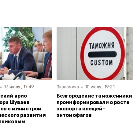
13 июля , 17:49
Экономика
10 июля , 19:21
ский врио
Белгородские таможенники
ора Шуваев
проинформировали о росте
ся с министром
экспорта клещей-
еского развития
энтомофагов
тниковым