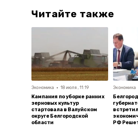
Читайте также
Экономика
18 июля , 11:19
Экономика
Кампания по уборке ранних
Белгород
зерновых культур
губернат
стартовала в Валуйском
встретил
округе Белгородской
экономич
области
РФ Реше