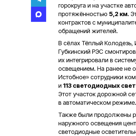
горокруга и на участке ав
протяжённостью
5,2 км.
Эт
контрактов с муниципалит
обращений жителей.
В сёлах Тёплый Колодезь,
Губкинский РЭС смонтиро
их интегрировали в систе
освещением. На ранее не 
Истобное» сотрудники ко
и
113 светодиодных све
Этот участок дорожной сет
в автоматическом режиме
Также были продолжены р
наружного освещения цент
светодиодные осветительн