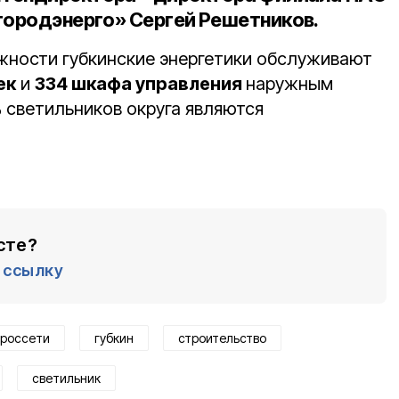
городэнерго» Сергей Решетников.
жности губкинские энергетики обслуживают
ек
и
334 шкафа управления
наружным
%
светильников округа являются
сте?
ссылку
россети
губкин
строительство
светильник