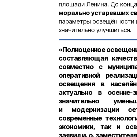
площади Ленина. До конца
морально устаревших с
параметры освещённости 
значительно улучшиться.
«Полноценное освещение
составляющая качеств
совместно с муницип
оперативной реализа
освещения в населён
актуально в осенне-
значительно умен
и модернизации се
современные технологи
экономики, так и осв
заявил
и. о. заместите