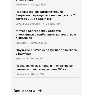
Общество
Сегодня, 19:24
Общество
Вч
Постановление администрации
Участники и
Валуйского муниципального округа от 7
вышли в фи
августа 2026 года №1141
школьных м
Официальные документы
Сегодня, 15:56
Общество
Вч
Жители Белгродской области
Александр Ш
столкнулись с наибольшим количеством
школьников
дипфейков
«Большая п
Общество
Сегодня, 12:26
Общество
Вч
Обучение «Ватному делу» продолжилось
Врио губер
в Валуйках
рассказал о
оздоровите
Культура
Сегодня, 10:01
Общество
5 
Праздник «Мама, папа, я — спортивная
семья» прошёл в валуйском ФОКе
Житель Вал
Щетинин за
Общество
Вчера, 17:00
контракт
Общество
5 
Все новости