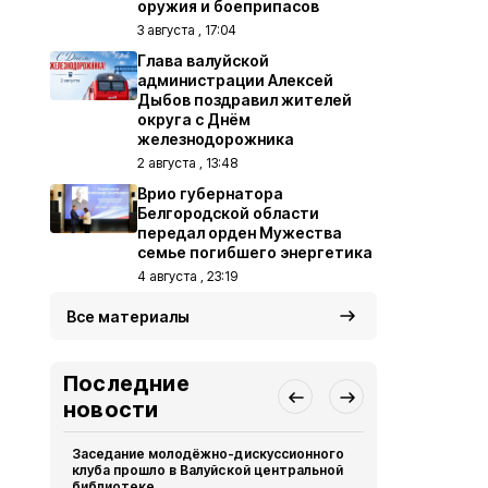
оружия и боеприпасов
3 августа , 17:04
Глава валуйской
администрации Алексей
Дыбов поздравил жителей
округа с Днём
железнодорожника
2 августа , 13:48
Врио губернатора
Белгородской области
передал орден Мужества
семье погибшего энергетика
4 августа , 23:19
Все материалы
Последние
новости
Заседание молодёжно-дискуссионного
Компания Б
клуба прошло в Валуйской центральной
36 новых д
библиотеке
многодетны