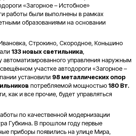
тодороги «Загорное – Истобное»
и работы были выполнены в рамках
етными образованиями на основании
 Ивановка, Строкино, Скородное, Коньшино
вали
133 новых светильника
,
му автоматизированного управления наружным
освещённом участке автодороги «Загорное –
мпании установили
98 металлических опор
тильников
потребляемой мощностью
180 Вт.
и, как и все прочие, будет управляться
.
аботы по качественной модернизации
ра Губкина. В прошлом году первые
ые приборы появились на улице Мира,