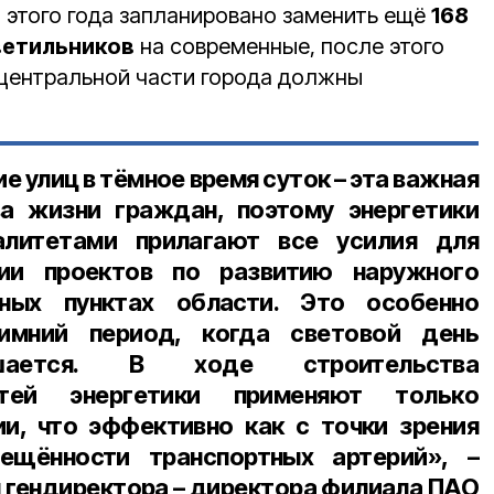
 этого года запланировано заменить ещё
168
ветильников
на современные, после этого
центральной части города должны
 улиц в тёмное время суток – эта важная
а жизни граждан, поэтому энергетики
алитетами прилагают все усилия для
ции проектов по развитию наружного
ных пунктах области. Это особенно
зимний период, когда световой день
ьшается. В ходе строительства
тей энергетики применяют только
и, что эффективно как с точки зрения
ещённости транспортных артерий», –
ля гендиректора – директора филиала ПАО