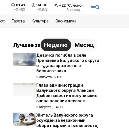
81.41
94.06
+
22
°С,
ясно
+0.48
$
+0.87
€
Белгород
орт
Газета
Культура
Экономика
Неделю
Месяц
Лучшее за
Девочка погибла в селе
Принцевка Валуйского округа
от удара вражеского
беспилотника
2 августа , 21:35
Глава администрации
Валуйского округа Алексей
Дыбов навестил получивших
вчера ранения девочек
3 августа , 14:38
Житель Валуйского округа
осуждён за незаконный
оборот взрывчатых веществ,