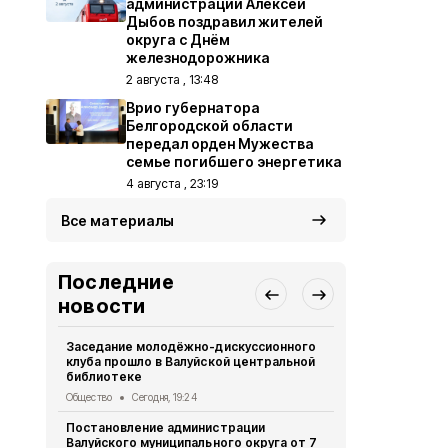
администрации Алексей
Дыбов поздравил жителей
округа с Днём
железнодорожника
2 августа , 13:48
Врио губернатора
Белгородской области
передал орден Мужества
семье погибшего энергетика
4 августа , 23:19
Все материалы
Последние
новости
Заседание молодёжно-дискуссионного
Компания Б
клуба прошло в Валуйской центральной
36 новых д
библиотеке
многодетны
Общество
Сегодня, 19:24
Общество
Вч
Постановление администрации
Участники и
Валуйского муниципального округа от 7
вышли в фи