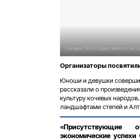
Сегодня, 19:24
Общество
Фото:
vk.r
Организаторы посвятили
Юноши и девушки соверши
рассказали о произведения
культуру кочевых народов.
ландшафтами степей и Алт
«Присутствующие о
экономические успехи 