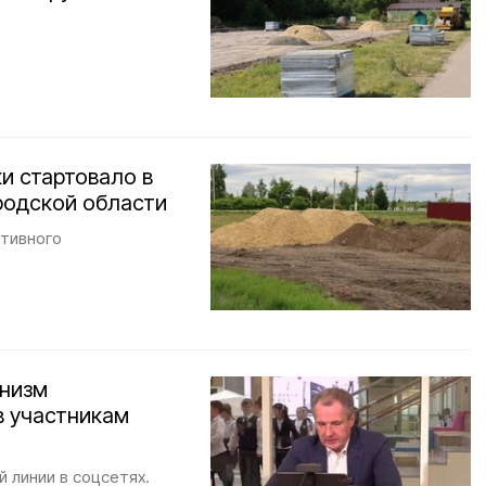
и стартовало в
родской области
ативного
анизм
в участникам
 линии в соцсетях.