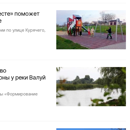
есте» поможет
е
и по улице Курячего,
тво
ны у реки Валуй
мы «Формирование