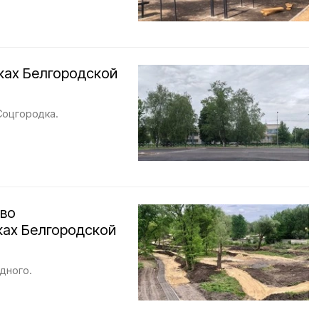
ках Белгородской
Соцгородка.
тво
ках Белгородской
дного.