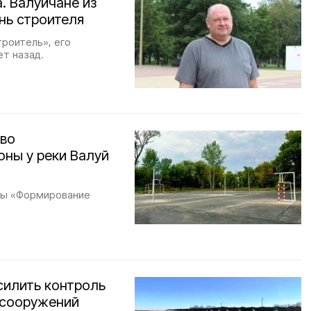
. Валуйчане из
нь строителя
роитель», его
ет назад.
тво
ны у реки Валуй
мы «Формирование
силить контроль
 сооружений