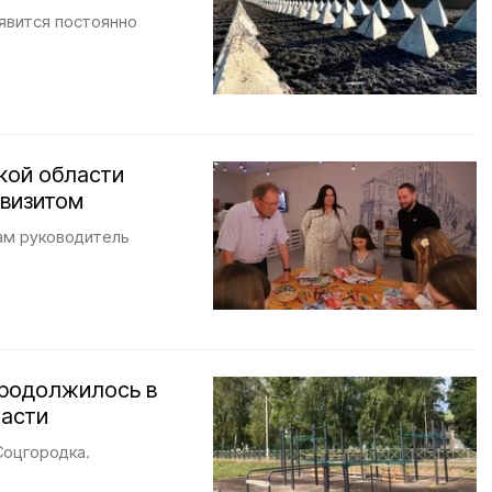
явится постоянно
кой области
 визитом
ам руководитель
продолжилось в
ласти
Соцгородка.