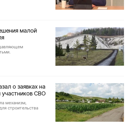
решения малой
ля
подавляющем
тьми.
зал о заявках на
я участников СВО
ла механизм,
для строительства