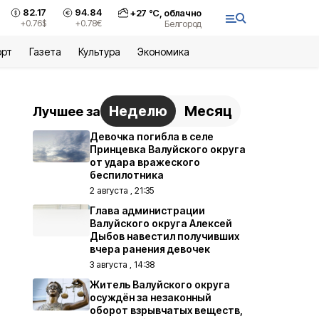
82.17
94.84
+
27
°С,
облачно
+0.76
$
+0.78
€
Белгород
орт
Газета
Культура
Экономика
Неделю
Месяц
Лучшее за
Девочка погибла в селе
Принцевка Валуйского округа
от удара вражеского
беспилотника
2 августа , 21:35
Глава администрации
Валуйского округа Алексей
Дыбов навестил получивших
вчера ранения девочек
3 августа , 14:38
Житель Валуйского округа
осуждён за незаконный
оборот взрывчатых веществ,