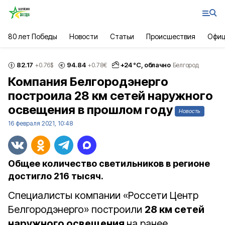
80 лет Победы
Новости
Статьи
Происшествия
Офиц
82.17
94.84
+
24
°С,
облачно
+0.76
$
+0.78
€
Белгород
Компания Белгородэнерго
построила 28 км сетей наружного
освещения в прошлом году
Новость
16 февраля 2021, 10:48
Общее количество светильников в регионе
достигло 216 тысяч.
Специалисты компании «Россети Центр
Белгородэнерго» построили
28 км сетей
наружного освещения
на ранее