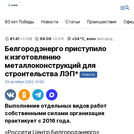
80 лет Победы
Новости
Статьи
Происшествия
Офиц
81.41
94.06
+
34
°С,
ясно
+0.48
$
+0.87
€
Белгород
Белгородэнерго приступило
к изготовлению
металлоконструкций для
строительства ЛЭП*
Новость
29 октября 2020, 10:00
Выполнение отдельных видов работ
собственными силами организация
практикует с 2016 года.
«Россети Центр Белгородэнерго»