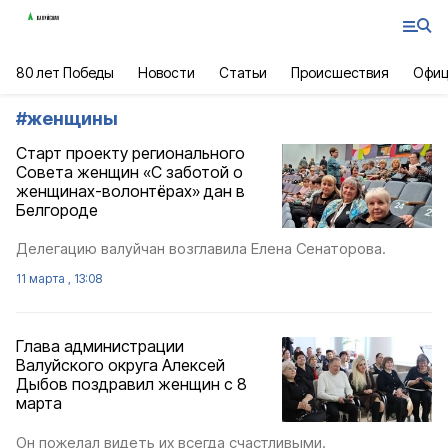
80 лет Победы
Новости
Статьи
Происшествия
Офиц
#
женщины
Cтарт проекту регионального
Совета женщин «С заботой о
женщинах-волонтёрах» дан в
Белгороде
Делегацию валуйчан возглавила Елена Сенаторова.
11 марта , 13:08
Глава администрации
Валуйского округа Алексей
Дыбов поздравил женщин с 8
марта
Он пожелал видеть их всегда счастливыми.