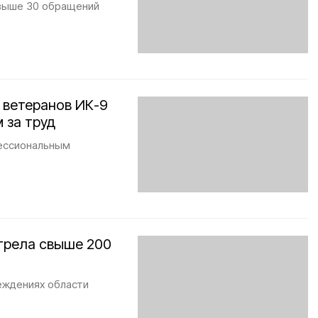
свыше 30 обращений
 ветеранов ИК-9
 за труд
фессиональным
трела свыше 200
еждениях области