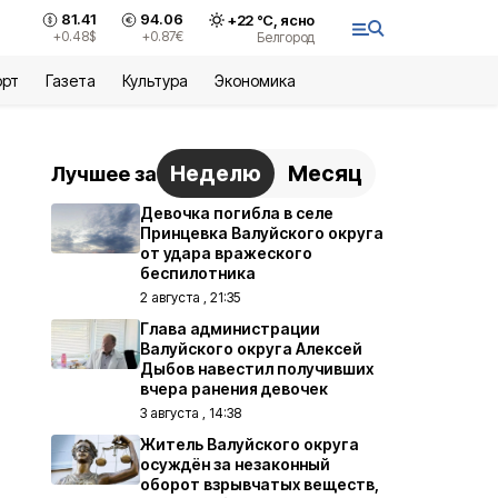
81.41
94.06
+
22
°С,
ясно
+0.48
$
+0.87
€
Белгород
орт
Газета
Культура
Экономика
Неделю
Месяц
Лучшее за
Девочка погибла в селе
Принцевка Валуйского округа
от удара вражеского
беспилотника
2 августа , 21:35
Глава администрации
Валуйского округа Алексей
Дыбов навестил получивших
вчера ранения девочек
3 августа , 14:38
Житель Валуйского округа
осуждён за незаконный
оборот взрывчатых веществ,