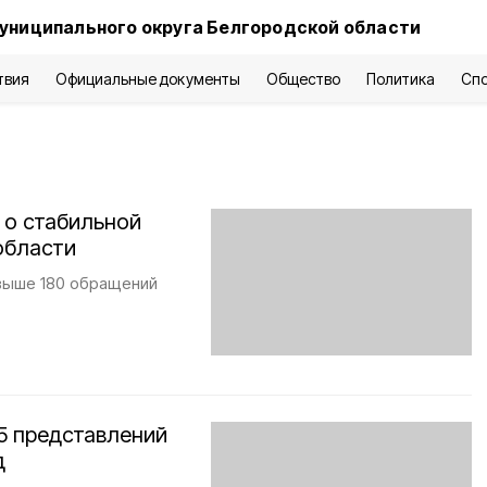
униципального округа Белгородской области
твия
Официальные документы
Общество
Политика
Сп
 о стабильной
области
свыше 180 обращений
5 представлений
д