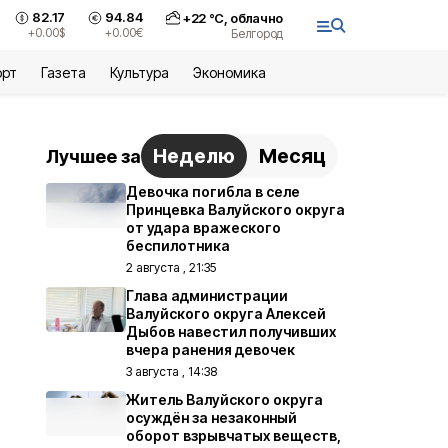
82.17
94.84
+
22
°С,
облачно
+0.00
$
+0.00
€
Белгород
орт
Газета
Культура
Экономика
Неделю
Месяц
Лучшее за
Девочка погибла в селе
Принцевка Валуйского округа
от удара вражеского
беспилотника
2 августа , 21:35
Глава администрации
Валуйского округа Алексей
Дыбов навестил получивших
вчера ранения девочек
3 августа , 14:38
Житель Валуйского округа
осуждён за незаконный
оборот взрывчатых веществ,