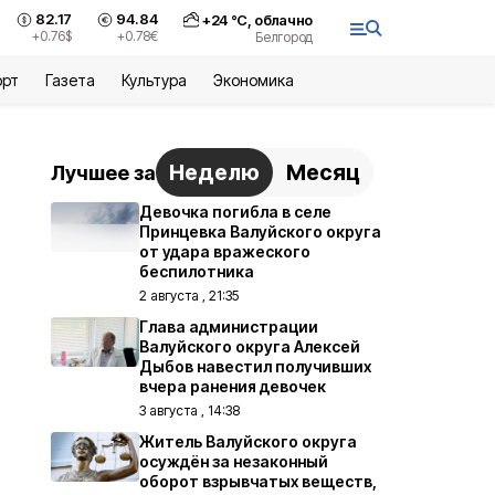
82.17
94.84
+
24
°С,
облачно
+0.76
$
+0.78
€
Белгород
орт
Газета
Культура
Экономика
Неделю
Месяц
Лучшее за
Девочка погибла в селе
Принцевка Валуйского округа
от удара вражеского
беспилотника
2 августа , 21:35
Глава администрации
Валуйского округа Алексей
Дыбов навестил получивших
вчера ранения девочек
3 августа , 14:38
Житель Валуйского округа
осуждён за незаконный
оборот взрывчатых веществ,