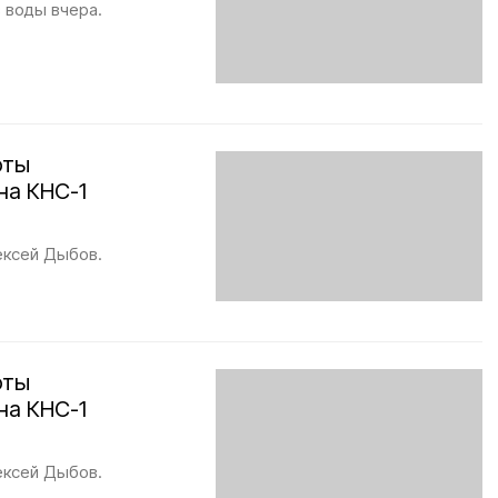
 воды вчера.
оты
на КНС-1
ексей Дыбов.
оты
на КНС-1
ексей Дыбов.