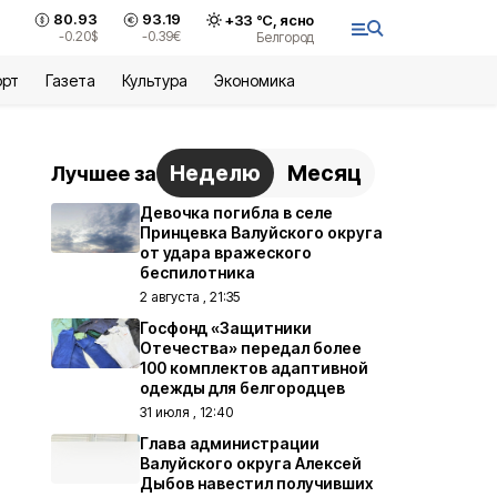
80.93
93.19
+
33
°С,
ясно
-0.20
$
-0.39
€
Белгород
орт
Газета
Культура
Экономика
Неделю
Месяц
Лучшее за
Девочка погибла в селе
Принцевка Валуйского округа
от удара вражеского
беспилотника
2 августа , 21:35
Госфонд «Защитники
Отечества» передал более
100 комплектов адаптивной
одежды для белгородцев
31 июля , 12:40
Глава администрации
Валуйского округа Алексей
Дыбов навестил получивших