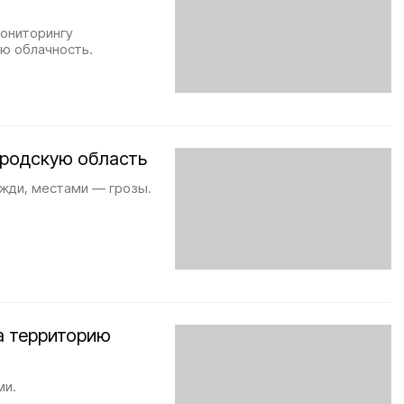
мониторингу
ю облачность.
ородскую область
жди, местами — грозы.
на территорию
ми.