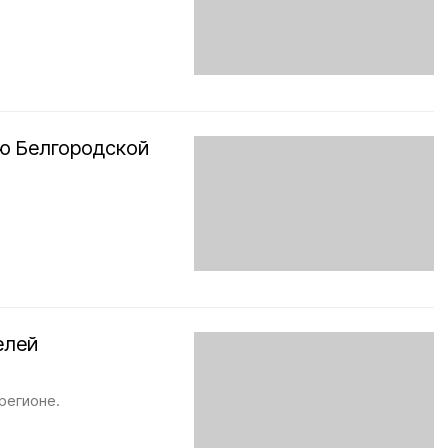
ию Белгородской
елей
регионе.