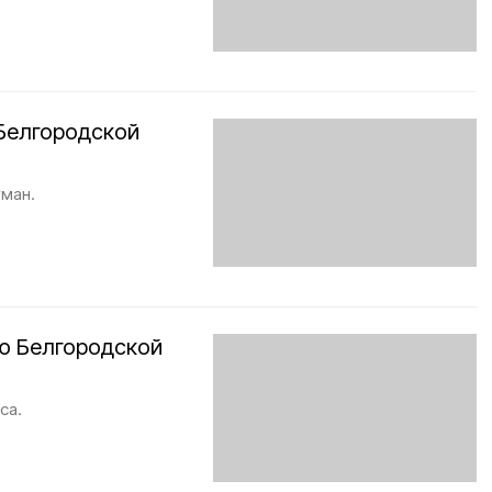
 Белгородской
ман.
ию Белгородской
са.