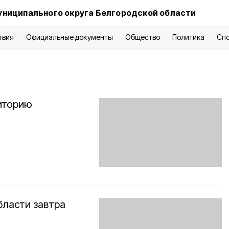
униципального округа Белгородской области
твия
Официальные документы
Общество
Политика
Сп
риторию
бласти завтра