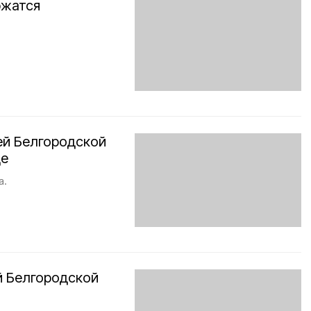
ржатся
ей Белгородской
де
а.
й Белгородской