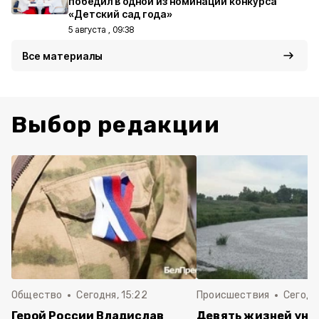
победил в одной из номинаций конкурса
«Детский сад года»
5 августа , 09:38
Все материалы
Выбор редакции
Общество
Сегодня, 15:22
Происшествия
Сегодня
Герой России Владислав
Девять жизней унес