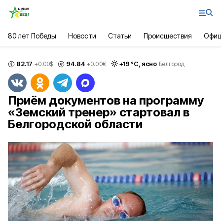
80 лет Победы
Новости
Статьи
Происшествия
Офиц
82.17
94.84
+
19
°С,
ясно
+0.00
$
+0.00
€
Белгород
Приём документов на программу
«Земский тренер» стартовал в
Белгородской области