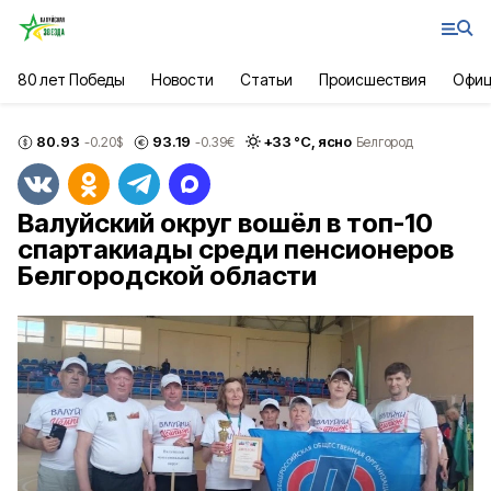
80 лет Победы
Новости
Статьи
Происшествия
Офиц
80.93
93.19
+
33
°С,
ясно
-0.20
$
-0.39
€
Белгород
Валуйский округ вошёл в топ-10
спартакиады среди пенсионеров
Белгородской области