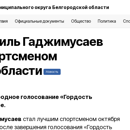
ниципального округа Белгородской области
твия
Официальные документы
Общество
Политика
Сп
иль Гаджимусаев
ортсменом
области
Новость
родное голосование «Гордость
е.
мусаев
стал лучшим спортсменом октября
После завершения голосования «Гордость