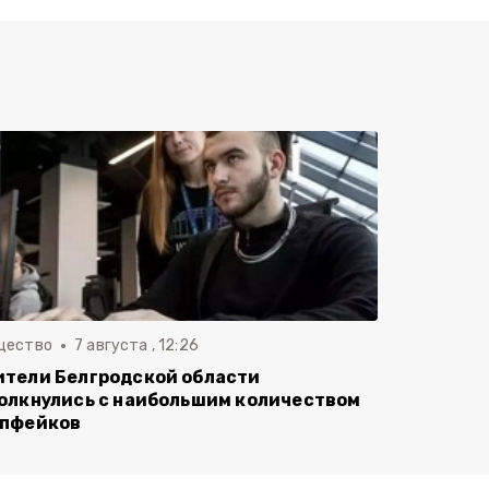
щество
7 августа , 12:26
тели Белгродской области
олкнулись с наибольшим количеством
пфейков