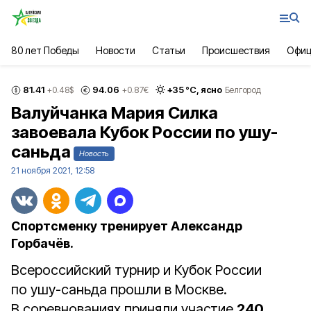
80 лет Победы
Новости
Статьи
Происшествия
Офиц
81.41
94.06
+
35
°С,
ясно
+0.48
$
+0.87
€
Белгород
Валуйчанка Мария Силка
завоевала Кубок России по ушу-
саньда
Новость
21 ноября 2021, 12:58
Спортсменку тренирует Александр
Горбачёв.
Всероссийский турнир и Кубок России
по ушу-саньда прошли в Москве.
В соревнованиях приняли участие
240