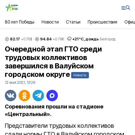
80 лет Победы
Новости
Статьи
Происшествия
Офиц
82.17
94.84
+
21
°С,
дождь
+0.76
$
+0.78
€
Белгород
Очередной этап ГТО среди
трудовых коллективов
завершился в Валуйском
городском округе
Новость
12 мая 2021, 13:26
Соревнования прошли на стадионе
«Центральный».
Представители трудовых коллективов
сдали нормы ГТО в Валуйском городском