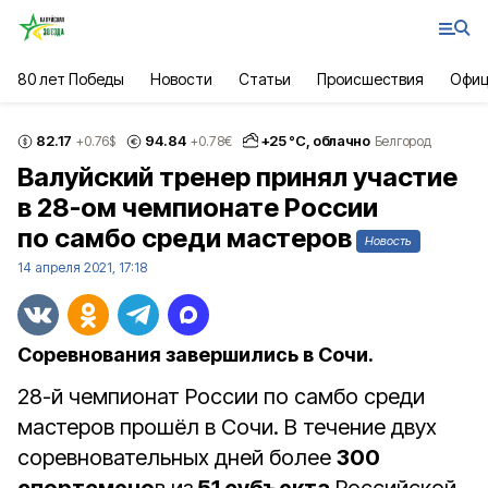
80 лет Победы
Новости
Статьи
Происшествия
Офиц
82.17
94.84
+
25
°С,
облачно
+0.76
$
+0.78
€
Белгород
Валуйский тренер принял участие
в 28-ом чемпионате России
по самбо среди мастеров
Новость
14 апреля 2021, 17:18
Соревнования завершились в Сочи.
28-й чемпионат России по самбо среди
мастеров прошёл в Сочи. В течение двух
соревновательных дней более
300