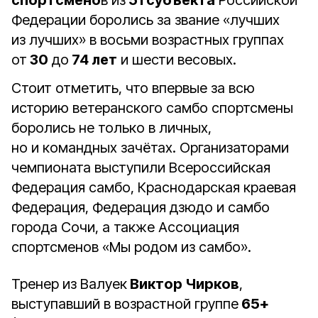
спортсмено
в из
51 субъекта
Российской
Федерации боролись за звание «лучших
из лучших» в восьми возрастных группах
от
30
до
74 лет
и шести весовых.
Стоит отметить, что впервые за всю
историю ветеранского самбо спортсмены
боролись не только в личных,
но и командных зачётах. Организаторами
чемпионата выступили Всероссийская
Федерация самбо, Краснодарская краевая
Федерация, Федерация дзюдо и самбо
города Сочи, а также Ассоциация
спортсменов «Мы родом из самбо».
Тренер из Валуек
Виктор Чирков
,
выступавший в возрастной группе
65+