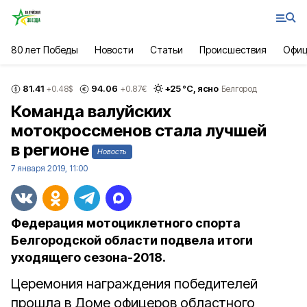
80 лет Победы
Новости
Статьи
Происшествия
Офиц
81.41
94.06
+
25
°С,
ясно
+0.48
$
+0.87
€
Белгород
Команда валуйских
мотокроссменов стала лучшей
в регионе
Новость
7 января 2019, 11:00
Федерация мотоциклетного спорта
Белгородской области подвела итоги
уходящего сезона-2018.
Церемония награждения победителей
прошла в Доме офицеров областного