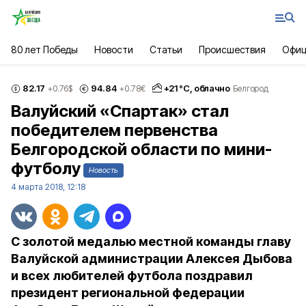
80 лет Победы
Новости
Статьи
Происшествия
Офиц
82.17
94.84
+
21
°С,
облачно
+0.76
$
+0.78
€
Белгород
Валуйский «Спартак» стал
победителем первенства
Белгородской области по мини-
футболу
Новость
4 марта 2018, 12:18
С золотой медалью местной команды главу
Валуйской администрации Алексея Дыбова
и всех любителей футбола поздравил
президент региональной федерации