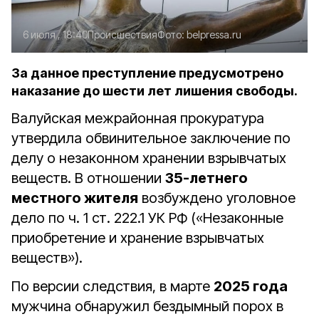
6 июля , 18:40
Происшествия
Фото:
belpressa.ru
За данное преступление предусмотрено
наказание до шести лет лишения свободы.
Валуйская межрайонная прокуратура
утвердила обвинительное заключение по
делу о незаконном хранении взрывчатых
веществ. В отношении
35-летнего
местного жителя
возбуждено уголовное
дело по ч. 1 ст. 222.1 УК РФ (
«
Незаконные
приобретение и хранение взрывчатых
веществ
»
).
По версии следствия, в марте
2025 года
мужчина обнаружил бездымный порох в