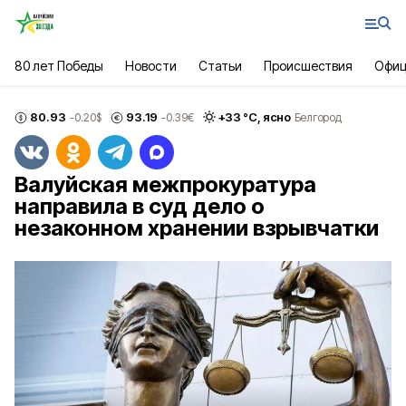
80 лет Победы
Новости
Статьи
Происшествия
Офиц
80.93
93.19
+
33
°С,
ясно
-0.20
$
-0.39
€
Белгород
Валуйская межпрокуратура
направила в суд дело о
незаконном хранении взрывчатки