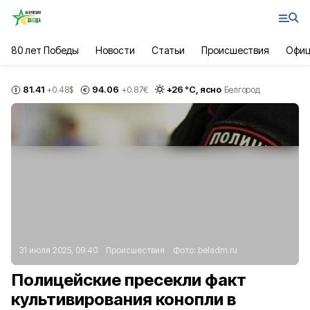
80 лет Победы
Новости
Статьи
Происшествия
Офиц
81.41
94.06
+
26
°С,
ясно
+0.48
$
+0.87
€
Белгород
31 июля 2025, 09:40
Происшествия
Фото:
beladm.ru
Полицейские пресекли факт
культивирования конопли в