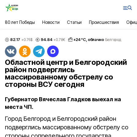
80 лет Победы
Новости
Статьи
Происшествия
Офиц
82.17
94.84
+
24
°С,
облачно
+0.76
$
+0.78
€
Белгород
Областной центр и Белгородский
район подверглись
массированному обстрелу со
стороны ВСУ сегодня
Губернатор Вячеслав Гладков выехал на
места ЧП.
Город Белгород и Белгородский район
подверглись массированному обстрелу со
стороны сопредельного государства