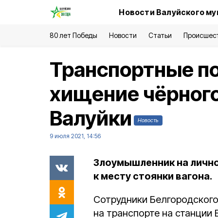
Новости Валуйского му
80 лет Победы
Новости
Статьи
Происшес
Транспортные п
хищение чёрного
Валуйки
Новость
9 июля 2021, 14:56
Злоумышленник на личн
к месту стоянки вагона.
Сотрудники Белгородского
на транспорте на станции