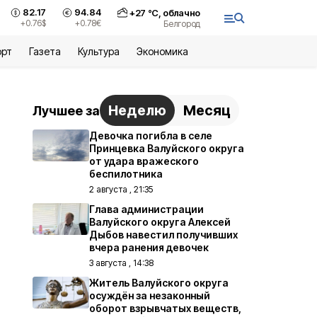
82.17
94.84
+
27
°С,
облачно
+0.76
$
+0.78
€
Белгород
орт
Газета
Культура
Экономика
Неделю
Месяц
Лучшее за
Девочка погибла в селе
Принцевка Валуйского округа
от удара вражеского
беспилотника
2 августа , 21:35
Глава администрации
Валуйского округа Алексей
Дыбов навестил получивших
вчера ранения девочек
3 августа , 14:38
Житель Валуйского округа
осуждён за незаконный
оборот взрывчатых веществ,