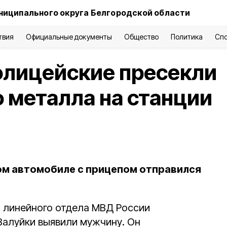
ниципального округа Белгородской области
твия
Официальные документы
Общество
Политика
Сп
олицейские пресекли
 металла на станции
ом автомобиле с прицепом отправился
 линейного отдела МВД России
 Валуйки выявили мужчину. Он