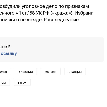
озбудили уголовное дело по признакам
ного ч.1 ст.158 УК РФ («кража»). Избрана
одписки о невыезде. Расследование
сте?
ссылку
омвд
хищение
металл
станция
лом
вагон