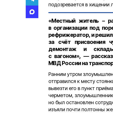
подозревается в хищении 
«Местный житель – ра
в организации под пор
рефрижератор, и решил
за счёт присвоения ч
демонтаж и склады
с вагоном», — расска
МВД России на транспо
Ранним утром злоумышлен
отправился к месту стоянк
вывезти его в пункт приём
черметом, злоумышленник 
но был остановлен сотруд
изъяли почти полтонны ж