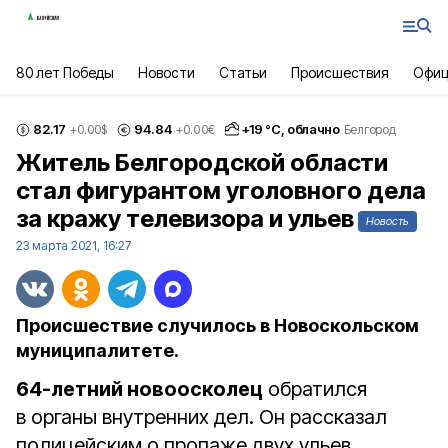
80 лет Победы
Новости
Статьи
Происшествия
Офиц
82.17
94.84
+
19
°С,
облачно
+0.00
$
+0.00
€
Белгород
Житель Белгородской области
стал фигурантом уголовного дела
за кражу телевизора и ульев
Новость
23 марта 2021, 16:27
Происшествие случилось в Новоскольском
муниципалитете.
64-летний новоосколец
обратился
в органы внутренних дел. Он рассказал
полицейским о пропаже двух ульев