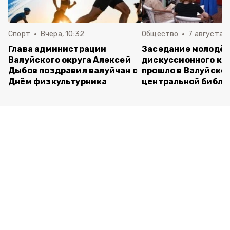
Спорт
Вчера, 10:32
Общество
7 августа , 
Глава администрации
Заседание молодё
Валуйского округа Алексей
дискуссионного кл
Дыбов поздравил валуйчан с
прошло в Валуйско
Днём физкультурника
центральной библи