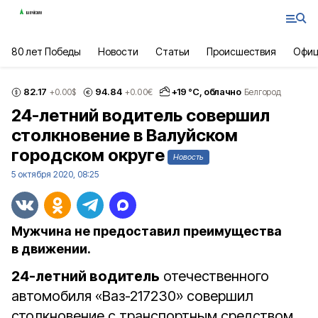
80 лет Победы
Новости
Статьи
Происшествия
Офиц
82.17
94.84
+
19
°С,
облачно
+0.00
$
+0.00
€
Белгород
24-летний водитель совершил
столкновение в Валуйском
городском округе
Новость
5 октября 2020, 08:25
Мужчина не предоставил преимущества
в движении.
24-летний водитель
отечественного
автомобиля «Ваз-217230» совершил
столкновение с транспортным средством