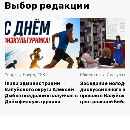
Выбор редакции
Спорт
Вчера, 10:32
Общество
7 августа , 
Глава администрации
Заседание молодё
Валуйского округа Алексей
дискуссионного кл
Дыбов поздравил валуйчан с
прошло в Валуйско
Днём физкультурника
центральной библи