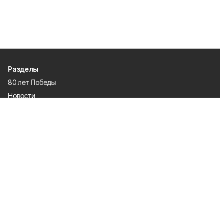
Разделы
80 лет Победы
Новости
Статьи
Происшествия
Официальные документы
Общество
Политика
Спорт
Газета
Культура
Экономика