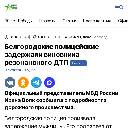
80 лет Победы
Новости
Статьи
Происшествия
Офиц
81.41
94.06
+
34
°С,
ясно
+0.48
$
+0.87
€
Белгород
Белгородские полицейские
задержали виновника
резонансного ДТП
Новость
8 октября 2019, 15:10
Официальный представитель МВД России
Ирина Волк сообщила о подробностях
дорожного происшествия.
Белгородская полиция произвела
задержание мужчины. Его подозревают