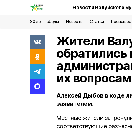
Новости Валуйского му
80 лет Победы
Новости
Статьи
Происшес
Жители Валу
обратились 
администра
их вопросам
Алексей Дыбов в ходе л
заявителем.
Местные жители затронули
соответствующие разъясне