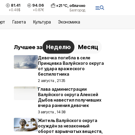
81.41
94.06
+
21
°С,
облачно
+0.48
$
+0.87
€
Белгород
орт
Газета
Культура
Экономика
Неделю
Месяц
Лучшее за
Девочка погибла в селе
Принцевка Валуйского округа
от удара вражеского
беспилотника
2 августа , 21:35
Глава администрации
Валуйского округа Алексей
Дыбов навестил получивших
вчера ранения девочек
3 августа , 14:38
Житель Валуйского округа
осуждён за незаконный
оборот взрывчатых веществ,