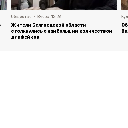
Общество
Вчера, 12:26
Ку
о
Жители Белгродской области
Об
столкнулись с наибольшим количеством
Ва
дипфейков