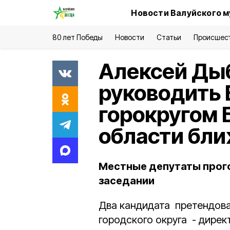
Новости Валуйского м
80 лет Победы
Новости
Статьи
Происшес
Алексей Ды
руководить
горокругом 
области бли
Местные депутаты прого
заседании
Два кандидата претендова
городского округа - дире