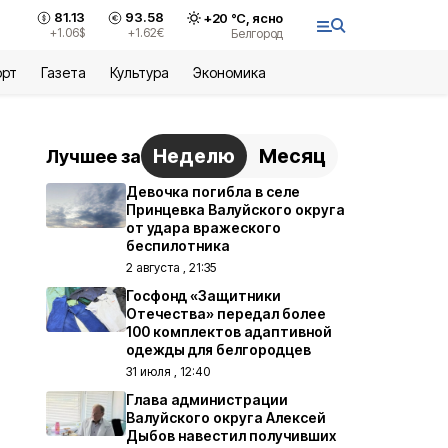
81.13
93.58
+
20
°С,
ясно
+1.06
$
+1.62
€
Белгород
орт
Газета
Культура
Экономика
Неделю
Месяц
Лучшее за
Девочка погибла в селе
Принцевка Валуйского округа
от удара вражеского
беспилотника
2 августа , 21:35
Госфонд «Защитники
Отечества» передал более
100 комплектов адаптивной
одежды для белгородцев
31 июля , 12:40
Глава администрации
Валуйского округа Алексей
Дыбов навестил получивших