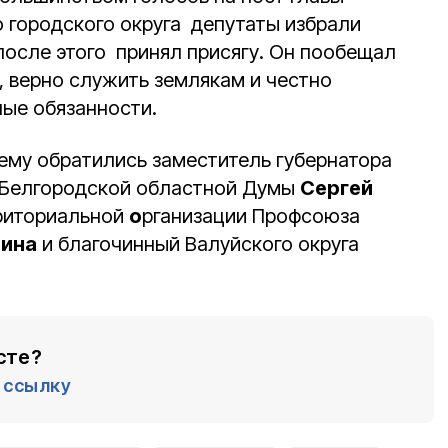
 городского округа депутаты избрали
после этого принял присягу. Он пообещал
 верно служить землякам и честно
ые обязанности.
нему обратились заместитель губернатора
т Белгородской областной Думы
Сергей
рриториальной
о
рганизации Профсоюза
ина
и благочинный Валуйского округа
сте?
ссылку