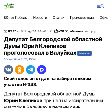
80 лет Победы
Новости
Статьи
Происшествия
Офиц
82.17
94.84
+
26
°С,
облачно
+0.00
$
+0.00
€
Белгород
Депутат Белгородской областной
Думы Юрий Клепиков
проголосовал в Валуйках
Новость
17 сентября 2021, 10:59
Свой голос он отдал на избирательном
участке №348.
Депутат Белгородской областной Думы
Юрий Клепиков
пришёл на избирательный
участок в Валуйках в первый день