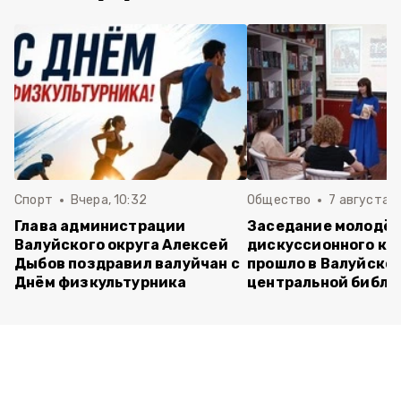
Спорт
Вчера, 10:32
Общество
7 августа , 
Глава администрации
Заседание молодё
Валуйского округа Алексей
дискуссионного кл
Дыбов поздравил валуйчан с
прошло в Валуйско
Днём физкультурника
центральной библи