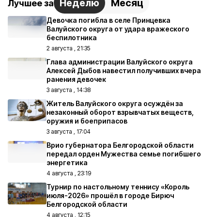
Неделю
Месяц
Лучшее за
Девочка погибла в селе Принцевка
Валуйского округа от удара вражеского
беспилотника
2 августа , 21:35
Глава администрации Валуйского округа
Алексей Дыбов навестил получивших вчера
ранения девочек
3 августа , 14:38
Житель Валуйского округа осуждён за
незаконный оборот взрывчатых веществ,
оружия и боеприпасов
3 августа , 17:04
Врио губернатора Белгородской области
передал орден Мужества семье погибшего
энергетика
4 августа , 23:19
Турнир по настольному теннису «Король
июля-2026» прошёл в городе Бирюч
Белгородской области
4 августа , 12:15