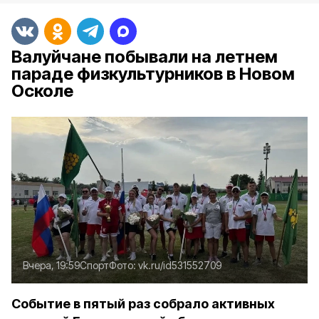
Валуйчане побывали на летнем
параде физкультурников в Новом
Осколе
Вчера, 19:59
Спорт
Фото:
vk.ru/id531552709
Событие в пятый раз собрало активных