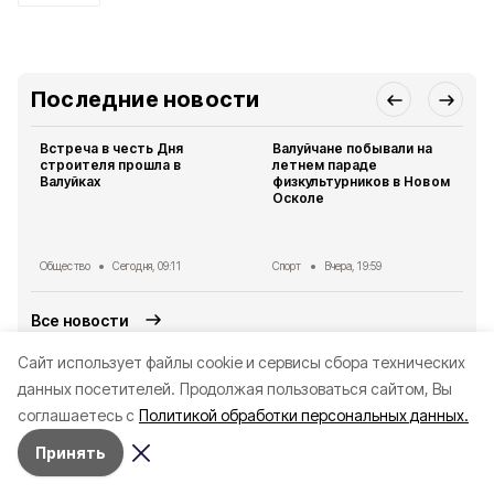
Последние новости
Встреча в честь Дня
Валуйчане побывали на
строителя прошла в
летнем параде
Валуйках
физкультурников в Новом
Осколе
Общество
Сегодня, 09:11
Спорт
Вчера, 19:59
Все новости
Cайт использует файлы cookie и сервисы сбора технических
Читайте также
данных посетителей.
Продолжая пользоваться сайтом, Вы
соглашаетесь с
Политикой обработки персональных данных.
Принять