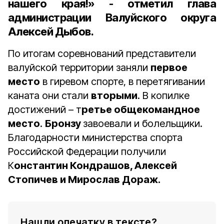
нашего края!» - отметил глава
администрации Валуйского округа
Алексей Дыбов.
По итогам соревнований представители
валуйской территории заняли
первое
место
в гиревом спорте, в перетягивании
каната они стали
вторыми
. В копилке
достижений – т
ретье общекомандное
место
.
Бронзу
завоевали и болельщики.
Благодарности министерства спорта
Российской Федерации получили
К
онстантин Кондрашов, Алексей
Стопичев и Мирослав Дораж.
Нашли опечатку в тексте?