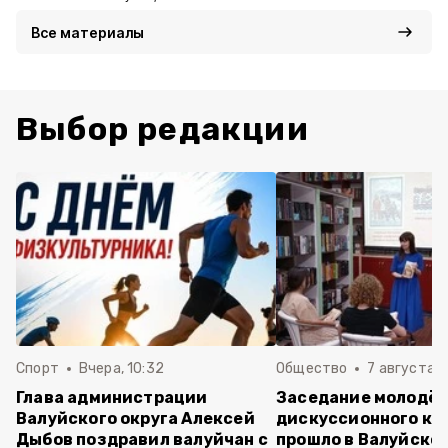
Все материалы
Выбор редакции
Спорт
Вчера, 10:32
Общество
7 августа , 
Глава администрации
Заседание молодё
Валуйского округа Алексей
дискуссионного кл
Дыбов поздравил валуйчан с
прошло в Валуйско