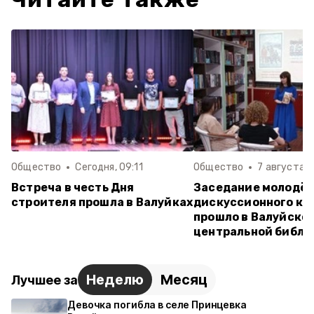
Общество
Сегодня, 09:11
Общество
7 августа , 
Встреча в честь Дня
Заседание молодё
строителя прошла в Валуйках
дискуссионного кл
прошло в Валуйско
центральной библи
Неделю
Месяц
Лучшее за
Девочка погибла в селе Принцевка