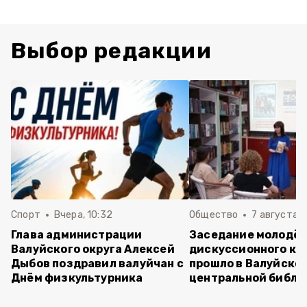
Выбор редакции
Спорт
Вчера, 10:32
Общество
7 августа , 
Глава администрации
Заседание молодё
Валуйского округа Алексей
дискуссионного кл
Дыбов поздравил валуйчан с
прошло в Валуйско
Днём физкультурника
центральной библи