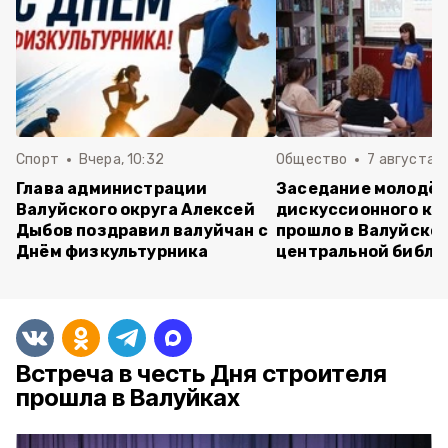
Спорт
Вчера, 10:32
Общество
7 августа , 
Глава администрации
Заседание молодё
Валуйского округа Алексей
дискуссионного кл
Дыбов поздравил валуйчан с
прошло в Валуйско
Днём физкультурника
центральной библи
Встреча в честь Дня строителя
прошла в Валуйках