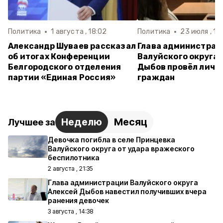
Политика
1 августа , 18:02
Политика
23 июля , 15
Александр Шуваев рассказал
Глава администрац
об итогах Конференции
Валуйского округа 
Белгородского отделения
Дыбов провёл личн
партии «Единая Россия»
граждан
Неделю
Месяц
Лучшее за
Девочка погибла в селе Принцевка
Валуйского округа от удара вражеского
беспилотника
2 августа , 21:35
Глава администрации Валуйского округа
Алексей Дыбов навестил получивших вчера
ранения девочек
3 августа , 14:38