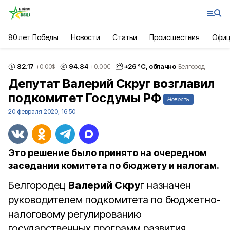
80 лет Победы
Новости
Статьи
Происшествия
Офиц
82.17
94.84
+
26
°С,
облачно
+0.00
$
+0.00
€
Белгород
Депутат Валерий Скруг возглавил
подкомитет Госдумы РФ
Новость
20 февраля 2020, 16:50
Это решение было принято на очередном
заседании комитета по бюджету и налогам.
Белгородец
Валерий Скру
г назначен
руководителем подкомитета по бюджетно-
налоговому регулированию
государственных программ развития