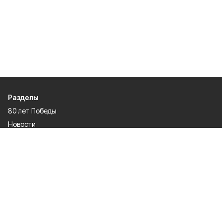
Разделы
80 лет Победы
Новости
Статьи
Происшествия
Официальные документы
Общество
Политика
Спорт
Газета