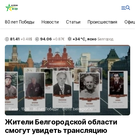
80 лет Победы
Новости
Статьи
Происшествия
Офиц
81.41
94.06
+
34
°С,
ясно
+0.48
$
+0.87
€
Белгород
8 мая , 15:38
80 лет Победы
Фото:
belregion.ru
Жители Белгородской области
смогут увидеть трансляцию