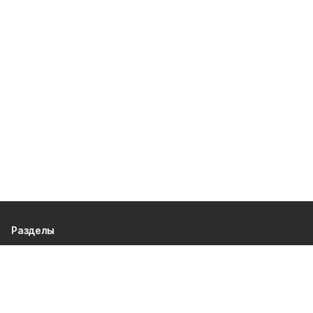
Разделы
80 лет Победы
Новости
Статьи
Происшествия