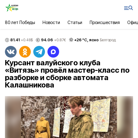
80 лет Победы
Новости
Статьи
Происшествия
Офиц
81.41
94.06
+
26
°С,
ясно
+0.48
$
+0.87
€
Белгород
Курсант валуйского клуба
«Витязь» провёл мастер-класс по
разборке и сборке автомата
Калашникова