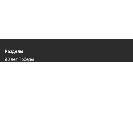
Разделы
80 лет Победы
Новости
Статьи
Происшествия
Официальные документы
Общество
Политика
Спорт
Газета
Культура