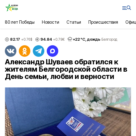
80 лет Победы
Новости
Статьи
Происшествия
Офиц
82.17
94.84
+
22
°С,
дождь
+0.76
$
+0.78
€
Белгород
Александр Шуваев обратился к
жителям Белгородской области в
День семьи, любви и верности